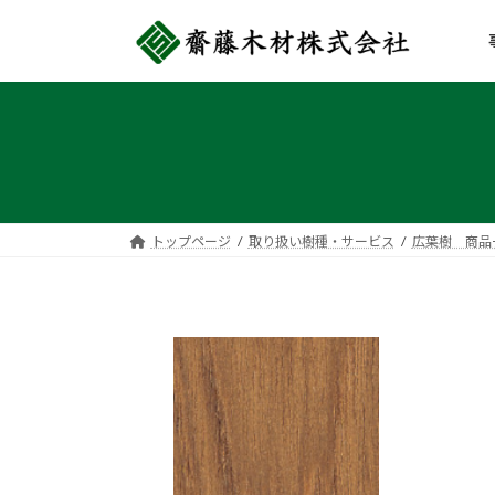
コ
ナ
ン
ビ
テ
ゲ
ン
ー
ツ
シ
へ
ョ
ス
ン
キ
に
ッ
移
トップページ
取り扱い樹種・サービス
広葉樹 商品
プ
動